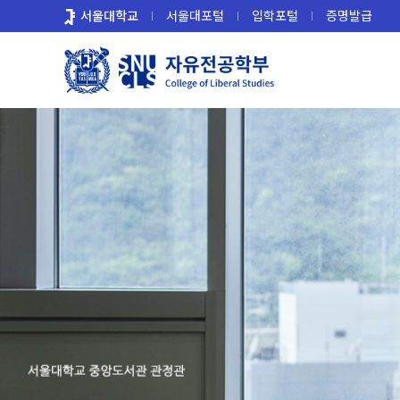
바
서울대학교
서울대포털
입학포털
증명발급
로
가
기
메
뉴