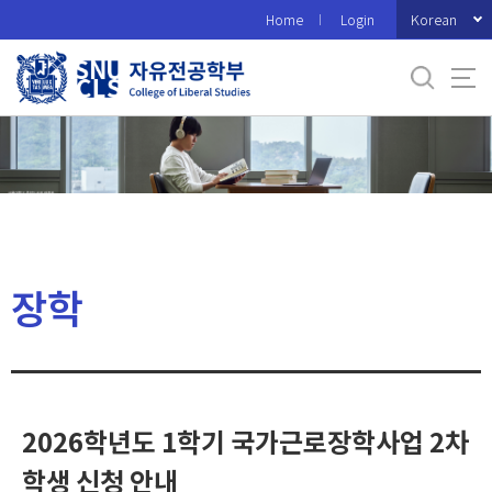
바
Korean
Home
Login
로
가
기
메
뉴
장학
2026학년도 1학기 국가근로장학사업 2차
학생 신청 안내