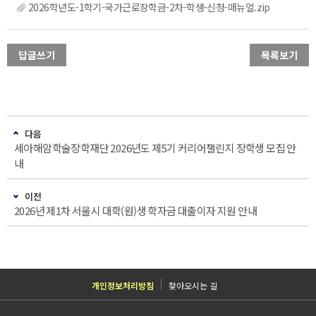
2026학년도-1학기-국가근로장학금-2차-학생-신청-매뉴얼.zip
답글쓰기
목록보기
다음
세아해암학술장학재단 2026년도 제5기 커리어챌린지 장학생 모집 안
내
이전
2026년 제1차 서울시 대학(원)생 학자금 대출이자 지원 안내
개인정보처리방침
찾아오시는 길