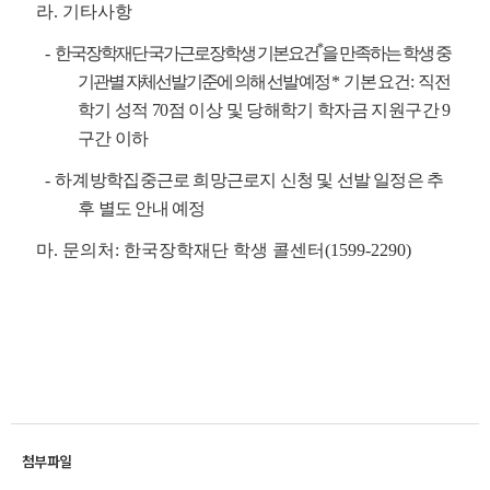
라. 기타사항
*
-
한국장학재단 국가근로장학생 기본요건
을 만족하는 학생 중
기관별 자체선발기준에 의해 선발 예정
* 기본요건: 직전
학기 성적 70점 이상 및 당해학기 학자금 지원구간 9
구간 이하
- 하계
방학집중근로 희망근로지 신청 및 선발 일정은 추
후 별도 안내 예정
마. 문의처: 한국장학재단 학생 콜센터(1599-2290)