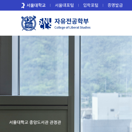
바
서울대학교
서울대포털
입학포털
증명발급
로
가
기
메
뉴