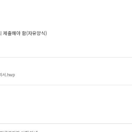
시 제출해야 함(자유양식)
ᅩᆼ의서.hwp