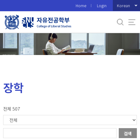
바
Korean
Home
Login
로
가
기
메
뉴
장학
전체 507
검색