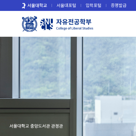
바
서울대학교
서울대포털
입학포털
증명발급
로
가
기
메
뉴