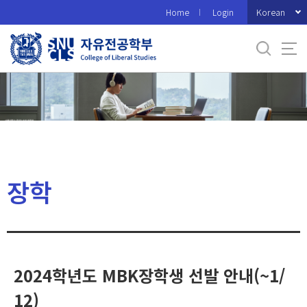
바
Korean
Home
Login
로
가
기
메
뉴
장학
2024학년도 MBK장학생 선발 안내(~1/
12)