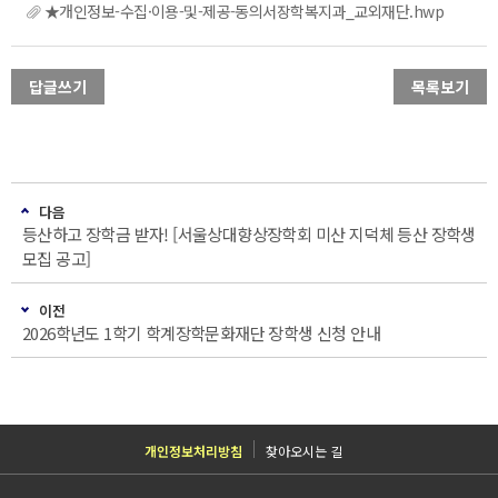
★개인정보-수집·이용-및-제공-동의서장학복지과_교외재단.hwp
답글쓰기
목록보기
다음
등산하고 장학금 받자! [서울상대향상장학회 미산 지덕체 등산 장학생
모집 공고]
이전
2026학년도 1학기 학계장학문화재단 장학생 신청 안내
개인정보처리방침
찾아오시는 길