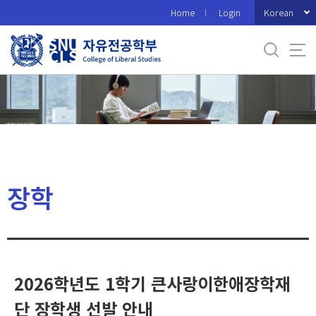
바
Korean
Home
Login
로
가
기
메
뉴
장학
2026학년도 1학기 큰사랑이한애장학재
단 장학생 선발 안내