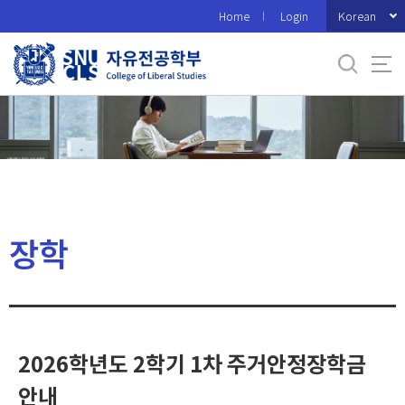
바
Korean
Home
Login
로
가
기
메
뉴
장학
2026학년도 2학기 1차 주거안정장학금
안내