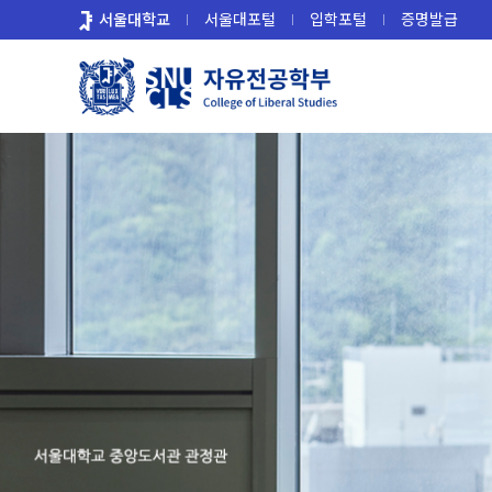
바
서울대학교
서울대포털
입학포털
증명발급
로
가
기
메
뉴