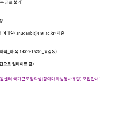
복 근로 불가)
정
일( snudanbi@snu.ac.kr) 제출
_화,목 14:00-15:30_홍길동)
간으로 업데이트 됨)
지원센터 국가근로장학생(장애대학생봉사유형) 모집안내'