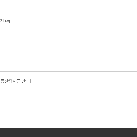
.hwp
미산등산장학금 안내]