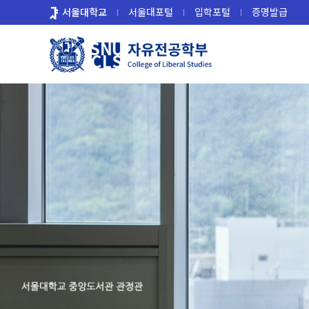
바
서울대학교
서울대포털
입학포털
증명발급
로
가
기
메
뉴