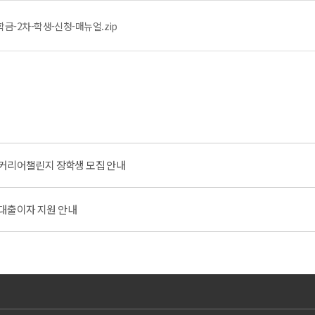
금-2차-학생-신청-매뉴얼.zip
 커리어챌린지 장학생 모집 안내
금 대출이자 지원 안내