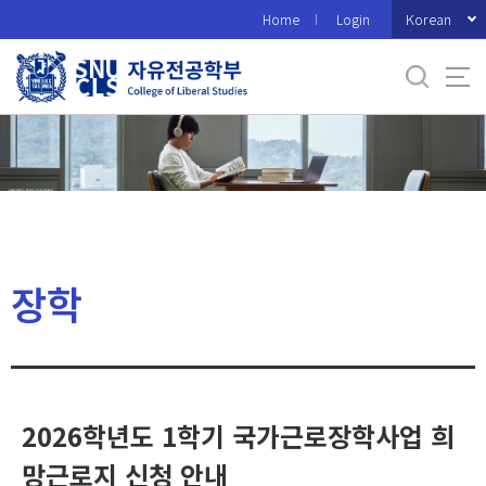
바
Korean
Home
Login
로
가
기
메
뉴
장학
2026학년도 1학기 국가근로장학사업 희
망근로지 신청 안내