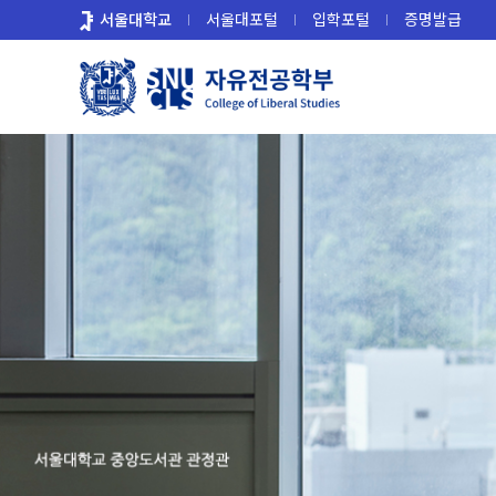
바
서울대학교
서울대포털
입학포털
증명발급
로
가
기
메
뉴