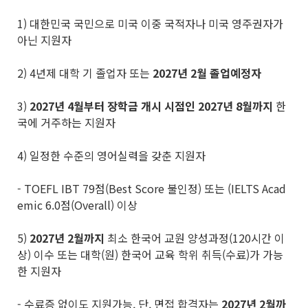
1) 대한민국 국민으로 미국 이중 국적자나 미국 영주권자가
아닌 지원자
2) 4년제 대학 기 졸업자 또는
2027
년
2
월 졸업예정자
3)
2027
년
4
월부터 장학금 개시 시점인
2027
년
8
월까지
한
국에 거주하는 지원자
4) 일정한 수준의 영어실력을 갖춘 지원자
- TOEFL IBT 79점(Best Score 불인정) 또는 (IELTS Acad
emic 6.0점(Overall) 이상
5)
2027
년
2
월까지
최소 한국어 교원 양성과정(120시간 이
상) 이수 또는 대학(원) 한국어 교육 학위 취득(수료)가 가능
한 지원자
- 수료증 없이도 지원가능, 단, 면접 합격자는
2027
년
2
월까