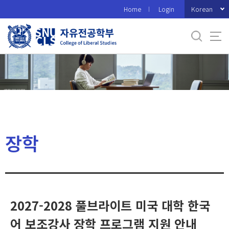
바
Korean
Home
Login
로
가
기
메
뉴
장학
2027-2028 풀브라이트 미국 대학 한국
어 보조강사 장학 프로그램 지원 안내