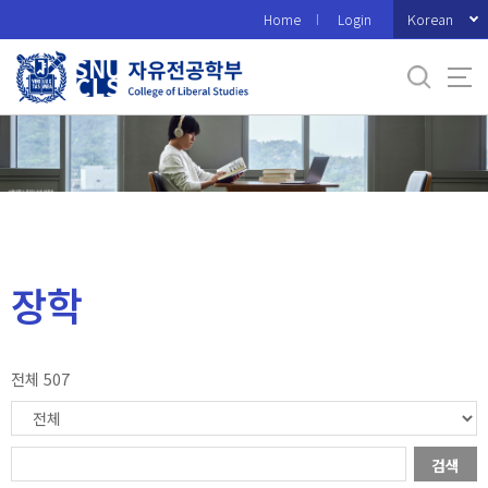
바
Korean
Home
Login
로
가
기
메
뉴
장학
전체 507
검색