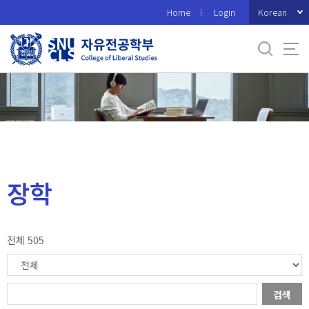
바
Korean
Home
Login
로
가
기
메
뉴
장학
전체 505
검색