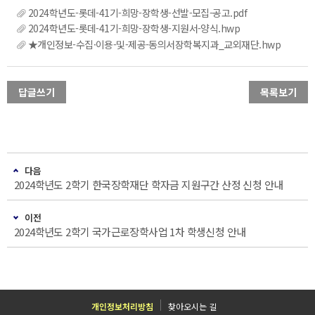
2024학년도-롯데-41기-희망-장학생-선발-모집-공고.pdf
2024학년도-롯데-41기-희망-장학생-지원서-양식.hwp
★개인정보-수집·이용-및-제공-동의서장학복지과_교외재단.hwp
답글쓰기
목록보기
다음
2024학년도 2학기 한국장학재단 학자금 지원구간 산정 신청 안내
이전
2024학년도 2학기 국가근로장학사업 1차 학생신청 안내
개인정보처리방침
찾아오시는 길