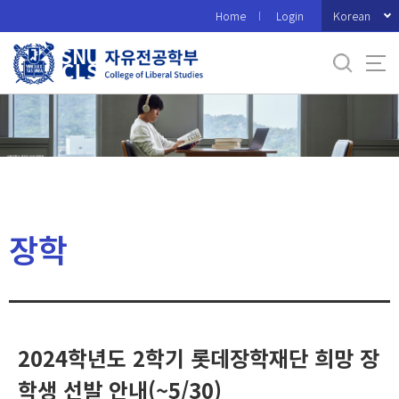
바
Korean
Home
Login
로
가
기
메
뉴
장학
2024학년도 2학기 롯데장학재단 희망 장
학생 선발 안내(~5/30)