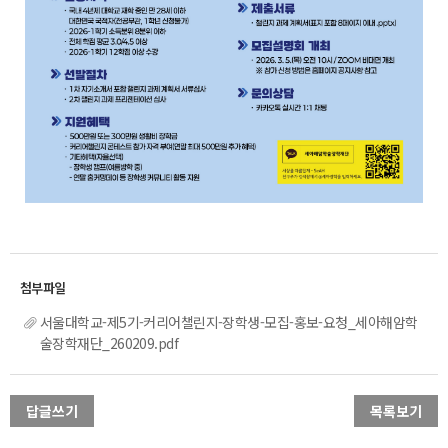
서울대학교-제5기-커리어챌린지-장학생-모집-홍보-요청_세아해암학
술장학재단_260209.pdf
답글쓰기
목록보기