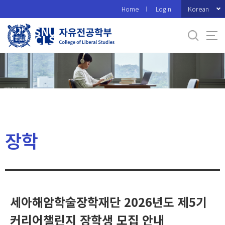
바
Korean
Home
Login
로
가
기
메
뉴
장학
세아해암학술장학재단 2026년도 제5기
커리어챌린지 장학생 모집 안내