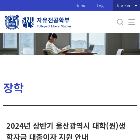
바
Korean
Home
Login
로
가
기
메
뉴
장학
2024년 상반기 울산광역시 대학(원)생
학자금 대출이자 지원 안내