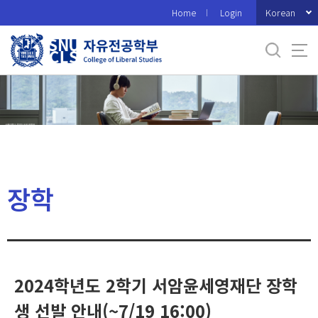
바
Korean
Home
Login
로
가
기
메
뉴
장학
2024학년도 2학기 서암윤세영재단 장학
생 선발 안내(~7/19 16:00)