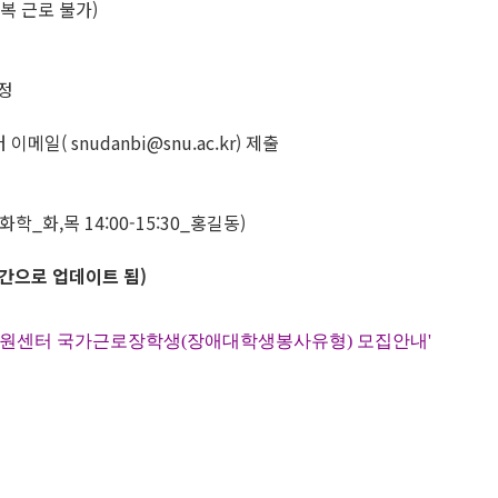
복 근로 불가)
정
일( snudanbi@snu.ac.kr) 제출
_화,목 14:00-15:30_홍길동)
간으로 업데이트 됨)
지원센터 국가근로장학생(장애대학생봉사유형) 모집안내'