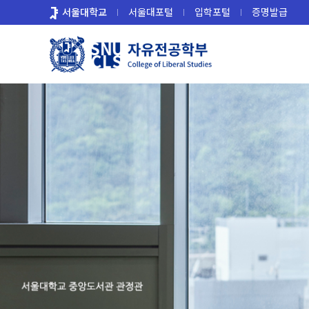
바
서울대학교
서울대포털
입학포털
증명발급
로
가
기
메
뉴