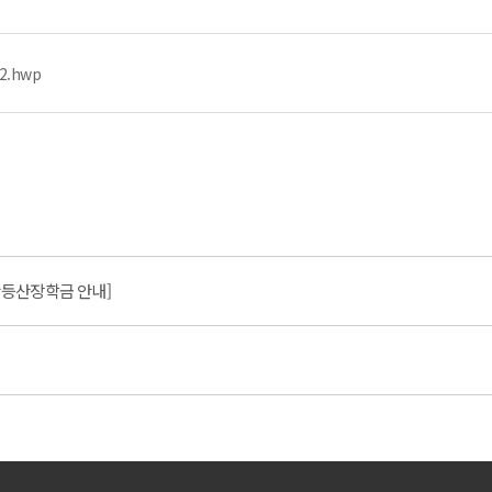
.hwp
미산등산장학금 안내]