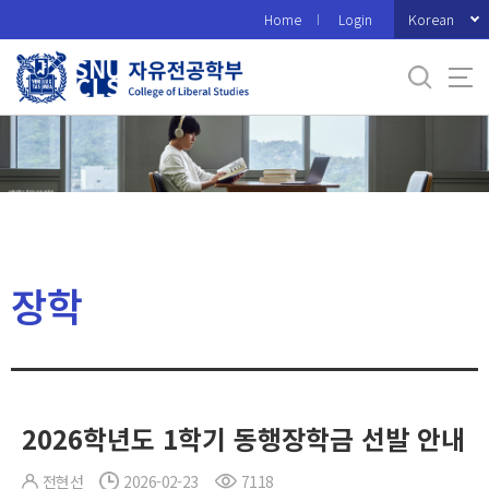
바
Korean
Home
Login
로
가
기
메
뉴
장학
2026학년도 1학기 동행장학금 선발 안내
전현선
2026-02-23
7118