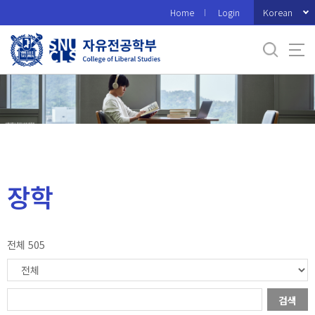
바
Korean
Home
Login
로
가
기
메
뉴
장학
전체 505
검색