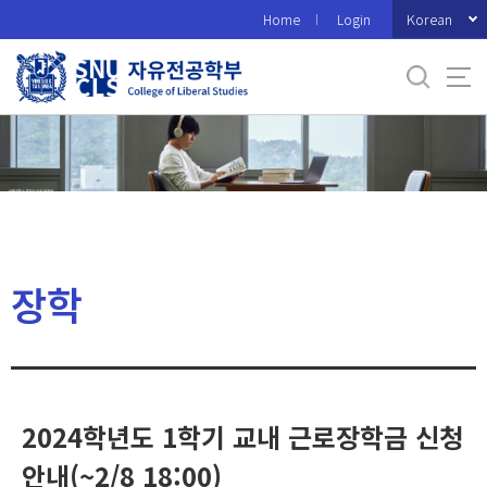
바
Korean
Home
Login
로
가
기
메
뉴
장학
2024학년도 1학기 교내 근로장학금 신청
안내(~2/8 18:00)