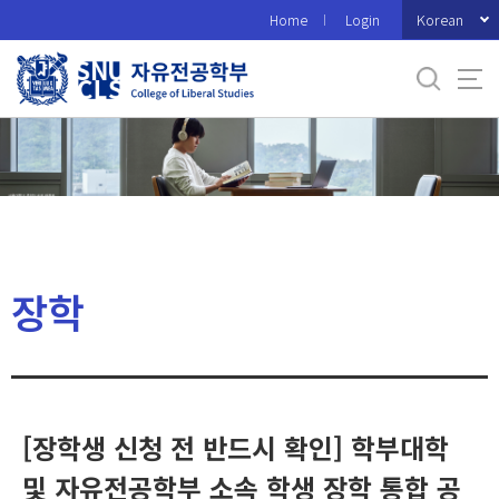
바
Korean
Home
Login
로
가
기
메
뉴
장학
[장학생 신청 전 반드시 확인] 학부대학
및 자유전공학부 소속 학생 장학 통합 공