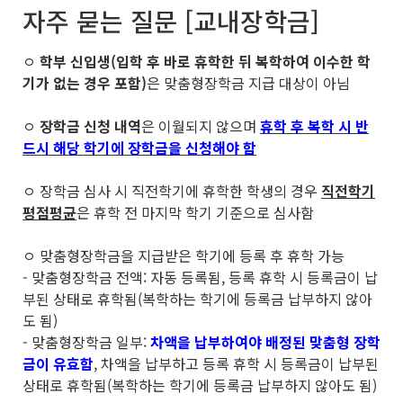
자주 묻는 질문 [교내장학금]
ㅇ
학부 신입생(입학 후 바로 휴학한 뒤 복학하여 이수한 학
기가 없는 경우 포함)
은 맞춤형장학금 지급 대상이 아님
ㅇ
장학금 신청 내역
은 이월되지 않으며
휴학 후 복학 시 반
드시 해당 학기에 장학금을 신청해야 함
ㅇ 장학금 심사 시 직전학기에 휴학한 학생의 경우
직전학기
평점평균
은 휴학 전 마지막 학기 기준으로 심사함
ㅇ 맞춤형장학금을 지급받은 학기에 등록 후 휴학 가능
- 맞춤형장학금 전액: 자동 등록됨, 등록 휴학 시 등록금이 납
부된 상태로 휴학됨(복학하는 학기에 등록금 납부하지 않아
도 됨)
- 맞춤형장학금 일부:
차액을 납부하여야 배정된 맞춤형 장학
금이 유효함
, 차액을 납부하고 등록 휴학 시 등록금이 납부된
상태로 휴학됨(복학하는 학기에 등록금 납부하지 않아도 됨)