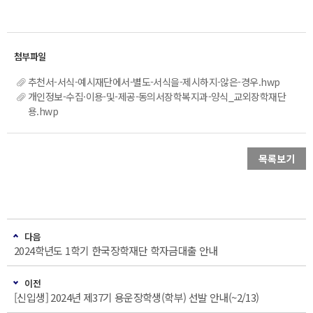
추천서-서식-예시재단에서-별도-서식을-제시하지-않은-경우.hwp
개인정보-수집·이용-및-제공-동의서장학복지과-양식_교외장학재단
용.hwp
목록보기
다음
2024학년도 1학기 한국장학재단 학자금대출 안내
이전
[신입생] 2024년 제37기 용운장학생(학부) 선발 안내(~2/13)