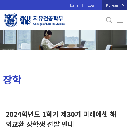
바
Korean
Home
Login
로
가
기
메
뉴
장학
2024학년도 1학기 제30기 미래에셋 해
외교환 장학생 선발 안내