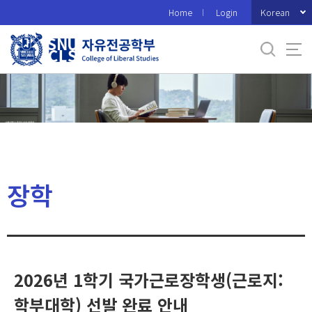
바
Korean
Home
Login
로
가
기
메
뉴
장학
2026년 1학기 국가근로장학생(근로지:
학부대학) 선발 완료 안내