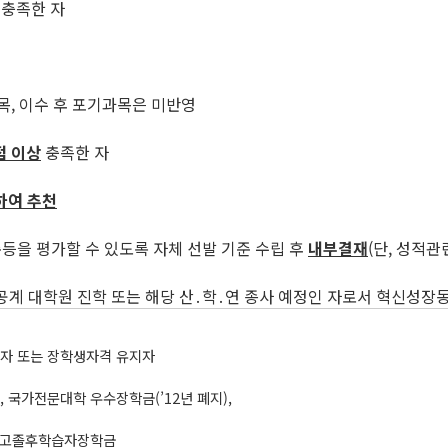
충족한 자
목, 이수 후 포기과목은 미반영
점 이상
충족한 자
하여 추천
준등을 평가할 수 있도록 자체 선발 기준 수립 후
내부결재
(단, 성적관
공계 대학원 진학 또는 해당 산․학․연 종사 예정인 자로서 혁신성장동
혜자 또는 장학생자격 유지자
 국가전문대학 우수장학금(’12년 폐지),
, 고졸후학습자장학금