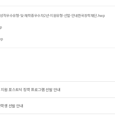
-성적우수유형-및-재학중우수자2년-지원유형-선발-안내한국장학재단.hwp
p
wp
비 지원 포스트닥 장학 프로그램 선발 안내
장학생 선발 안내