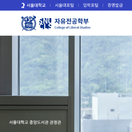
바
서울대학교
서울대포털
입학포털
증명발급
로
가
기
메
뉴