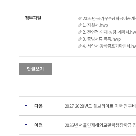
2026년-국가우수장학금이공계
1.-지원서.hwp
2.-전인적-인재-성장-계획서.hw
3.-증빙서류-목록.hwp
4.-서약서-장학금포기확인서.h
답글쓰기
다음
2027-2028년도 풀브라이트 미국 연구
이전
2026년 서울인재해외교환학생장학금 