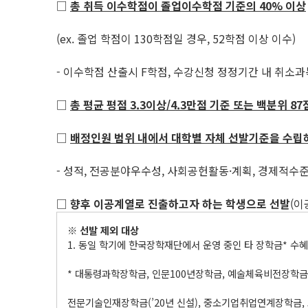
□
총 취득 이수학점이 졸업이수학점 기준의
40%
이상
(ex. 졸업 학점이 130학점일 경우, 52학점 이상 이수)
- 이수학점 산출시 F학점, 수강신청 정정기간 내 취소과
□
총 평균 평점
3.3
이상
/4.3
만점 기준 또는 백분위
87
□
배정인원 범위 내에서 대학별 자체 선발기준을 수립
- 성적, 전공분야우수성, 사회공헌활동·계획, 경제적수
□
향후 이공계열로 진출하고자 하는 학생으로 선발
(이
※
선발 제외 대상
1. 동일 학기에 한국장학재단에서 운영 중인 타 장학금* 수
* 대통령과학장학금, 인문100년장학금, 예술체육비전장학금,
전문기술인재장학금(’20년 신설), 중소기업취업연계장학금