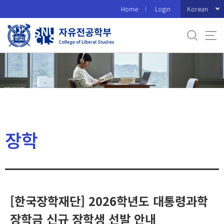
바
Korean
Home
Login
로
가
기
메
뉴
장학
[한국장학재단] 2026학년도 대통령과학
장학금 신규 장학생 선발 안내