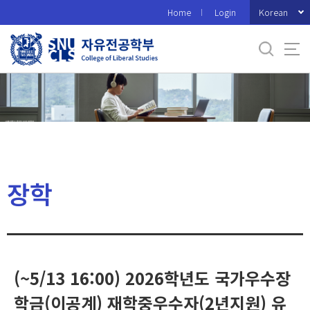
바
Korean
Home
Login
로
가
기
메
뉴
장학
(~5/13 16:00) 2026학년도 국가우수장
학금(이공계) 재학중우수자(2년지원) 유