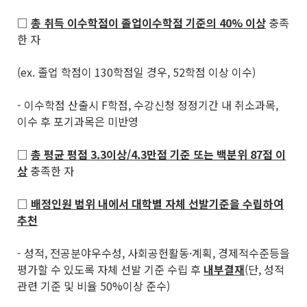
□
총 취득 이수학점이 졸업이수학점 기준의
40%
이상
충족
한 자
(ex. 졸업 학점이 130학점일 경우, 52학점 이상 이수)
- 이수학점 산출시 F학점, 수강신청 정정기간 내 취소과목,
이수 후 포기과목은 미반영
□
총 평균 평점
3.3
이상
/4.3
만점 기준 또는 백분위
87
점 이
상
충족한 자
□
배정인원 범위 내에서 대학별 자체 선발기준을 수립하여
추천
- 성적, 전공분야우수성, 사회공헌활동·계획, 경제적수준등을
평가할 수 있도록 자체 선발 기준 수립 후
내부결재
(단, 성적
관련 기준 및 비율 50%이상 준수)