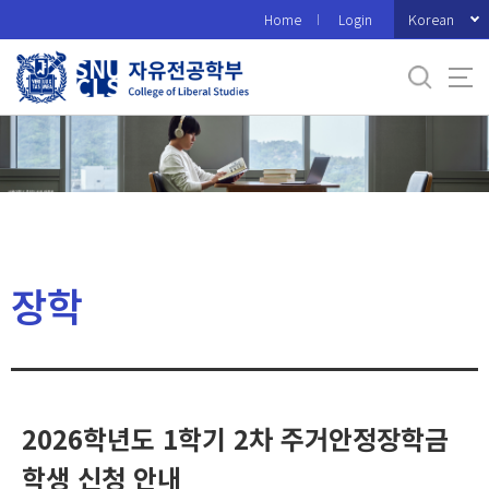
바
Korean
Home
Login
로
가
기
메
뉴
장학
2026학년도 1학기 2차 주거안정장학금
학생 신청 안내