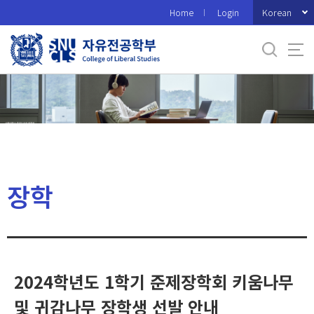
바
Korean
Home
Login
로
가
기
메
뉴
장학
2024학년도 1학기 준제장학회 키움나무
및 귀감나무 장학생 선발 안내