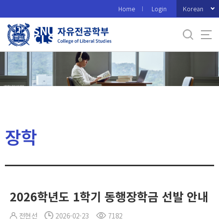
바
Korean
Home
Login
로
가
기
메
뉴
장학
2026학년도 1학기 동행장학금 선발 안내
전현선
2026-02-23
7182