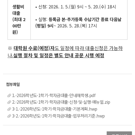
생활비
• 신청: 2026. 1. 5.(월) 9시 ~ 5. 20.(수) 18시
대출
(
최대
2
• 실행:
등록금 본
·
추가등록 수납기간 종료 다음날
00
만
(
평일
) 9
시
~ 2026. 5. 28.(목) 17시
원
)
※
대학원 수료
(
예정
)
자
도 일정에 따라 대출신청은 가능하
나
,
실행 절차 및 일정은 별도 안내 공문 시행 예정
1.-2026학년도-1학기-학자금대출-안내재학생.pdf
2.-2026학년도-1학기-학자금대출-신청-및-실행-매뉴얼.zip
3-1.-2026학년도-1학기-학자금대출-기본계획.hwp
3-2.-2026학년도-1학기-학자금대출-업무처리기준.hwp