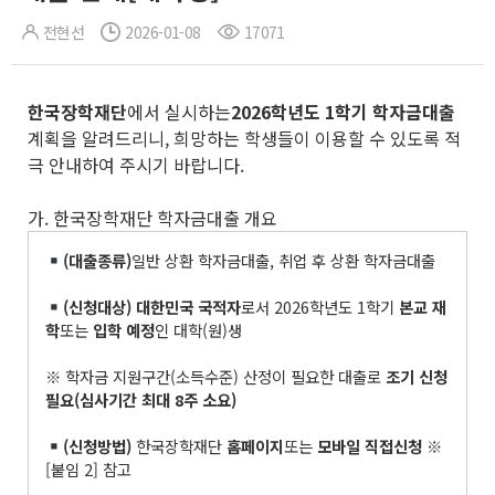
전현선
2026-01-08
17071
한국장학재단
에서 실시하는
2026
학년도
1
학기 학자금대출
계획을 알려드리니, 희망하는 학생들이 이용할 수 있도록 적
극 안내하여 주시기 바랍니다.
가. 한국장학재단 학자금대출 개요
(
대출종류
)
일반 상환 학자금대출, 취업 후 상환 학자금대출
(
신청대상
)
대한민국 국적자
로서 2026학년도 1학기
본교 재
학
또는
입학 예정
인 대학(원)생
※ 학자금 지원구간(소득수준) 산정이 필요한 대출로
조기 신청
필요
(
심사기간 최대
8
주 소요
)
(
신청방법
)
한국장학재단
홈페이지
또는
모바일 직접신청
※
[붙임 2] 참고