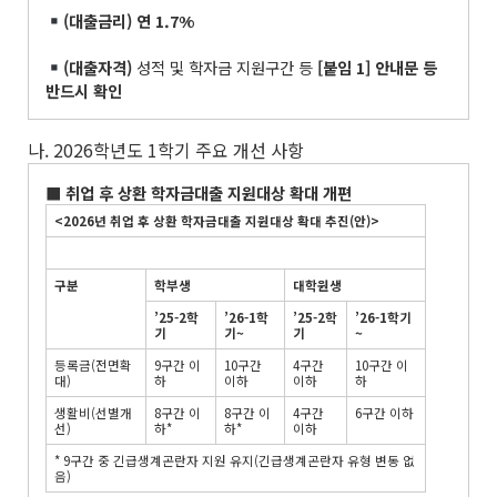
(
대출금리
)
연
1.7%
(
대출자격
)
성적 및 학자금 지원구간 등
[
붙임
1]
안내문 등
반드시 확인
나. 2026학년도 1학기 주요 개선 사항
■
취업 후 상환 학자금대출 지원대상 확대 개편
<2026
년 취업 후 상환 학자금대출 지원대상 확대 추진
(
안
)>
구분
학부생
대학원생
’25-2
학
’26-1
학
’25-2
학
’26-1
학기
기
기
~
기
~
등록금(전면확
9구간 이
10구간
4구간
10구간 이
대)
하
이하
이하
하
생활비(선별개
8구간 이
8구간 이
4구간
6구간 이하
선)
하*
하*
이하
* 9구간 중 긴급생계곤란자 지원 유지(긴급생계곤란자 유형 변동 없
음)