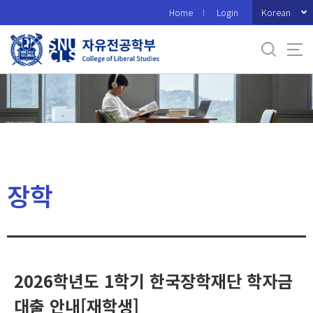
바
Korean
Home
Login
로
가
기
메
뉴
장학
2026학년도 1학기 한국장학재단 학자금
대출 안내[재학생]