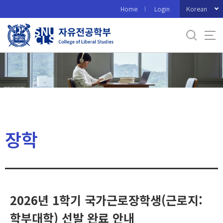
바
Korean
Home
Login
로
가
기
메
뉴
장학
2026년 1학기 국가근로장학생(근로지:
학부대학) 선발 완료 안내