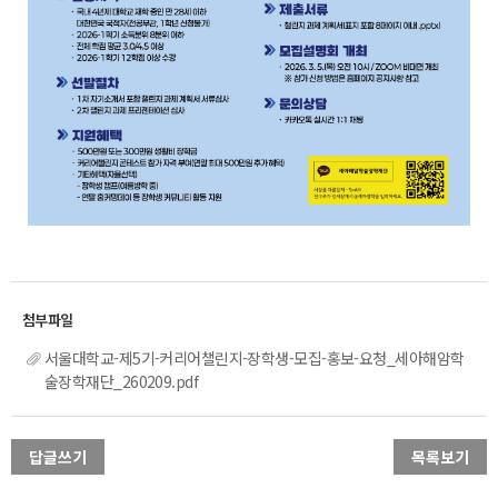
서울대학교-제5기-커리어챌린지-장학생-모집-홍보-요청_세아해암학
술장학재단_260209.pdf
답글쓰기
목록보기