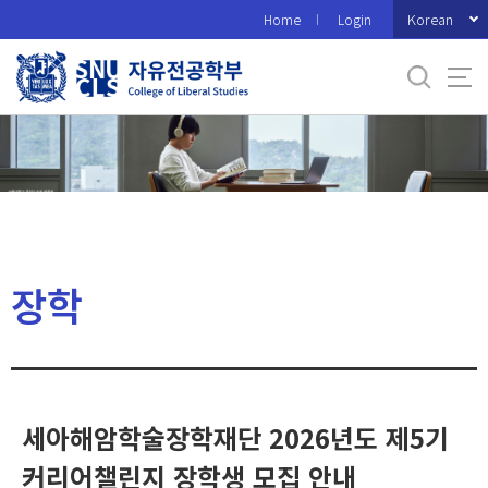
바
Korean
Home
Login
로
가
기
메
뉴
장학
세아해암학술장학재단 2026년도 제5기
커리어챌린지 장학생 모집 안내