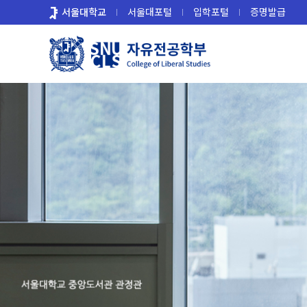
바
서울대학교
서울대포털
입학포털
증명발급
로
가
기
메
뉴