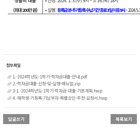
생활비 대출
• 신청: 2024. 1. 3.(수) 9시 ~ 5. 16.(목) 18시
(최대 200만 원)
• 실행:
등록금 본·추가등록 수납기간 종료 3일 이후 9시
~ 2024. 5.
1.-2024학년도-1학기-학자금대출-안내.pdf
2.-학자금대출-신청-및-실행-매뉴얼.zip
3-1.-2024학년도-1학기-학자금-대출-기본계획.hwp
4.-재학생-기등록·기납부자-특별승인-추천-요청서.hwp
답글쓰기
목록보기