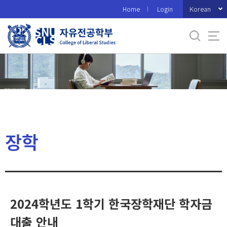
바
Korean
Home
Login
로
가
기
메
뉴
장학
2024학년도 1학기 한국장학재단 학자금
대출 안내