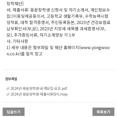
장학재단]
바. 제출서류: 용운장학생 신청서 및 자기소개서, 개인정보수
집이용및제공동의서, 고등학교 생활기록부, 수학능력시험
성적표, 대학 합격증명서, 주민등록등본, 2023년 건강보험료
납부확인서(부,모), 2023년 지방세 세목별 과세증명서(부,
모), 추가증빙서류, 자기소개영상 각 1부
사. 기타사항
1) 세부 내용은 첨부파일 및 재단 홈페이지(www.yongwoo
n.co.kr)를 필히 참고
2024년-용운장학생-공개모집-요강.pdf
2024년-용운장학생-제출서류양식.hwp
답글쓰기
목록보기