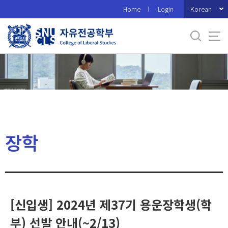
바
Korean
Home
Login
로
가
기
메
뉴
장학
[신입생] 2024년 제37기 용운장학생(학
부) 선발 안내(~2/13)