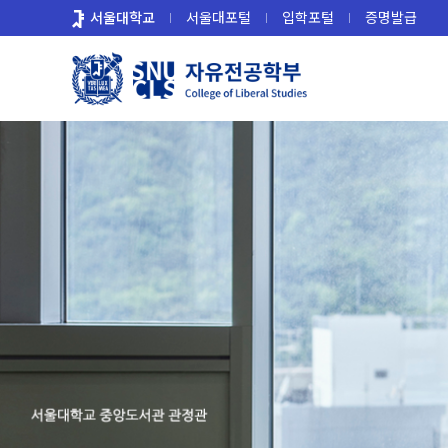
바
서울대학교
서울대포털
입학포털
증명발급
로
가
기
메
뉴