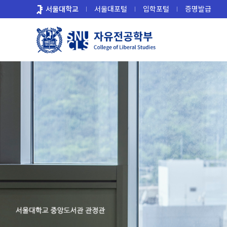
바
서울대학교
서울대포털
입학포털
증명발급
로
가
기
메
뉴