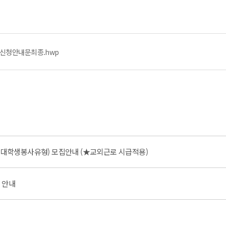
-신청안내문최종.hwp
학생봉사유형) 모집안내 (★교외근로 시급적용)
 안내