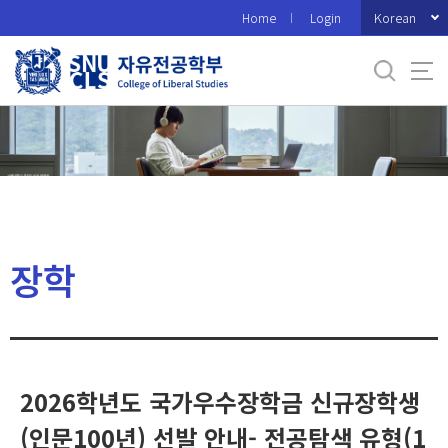
바
Korean
Home
Login
로
가
기
메
뉴
장학
2026학년도 국가우수장학금 신규장학생
(인문100년) 선발 안내- 전공탐색 유형(1