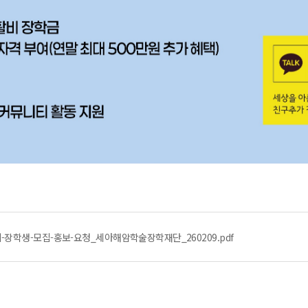
장학생-모집-홍보-요청_세아해암학술장학재단_260209.pdf