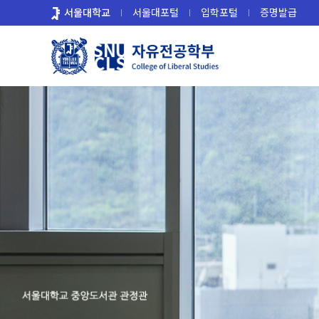
바
서울대학교
서울대포털
입학포털
증명발급
로
가
기
메
뉴