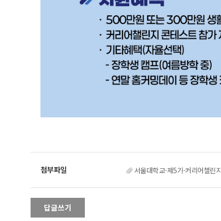
서울대학교-제5기-커리어챌린지-
답글쓰기