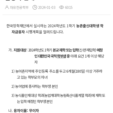
자유전공학부
2024-01-03
6015
한국장학재단에서 실시하는 2024학년도 1학기
농촌출신대학생 학
자금융자
시행계획을 알려드립니다.
가.
지원
대상
:
2024학년도 1학기
본교 재학 또는 입학
(신·편·재입학)
예정
인 대한민국 국적
학부생
중
아래 요건 1개 이상 해당
자
1) 농어촌지역에
주민등록
주소를 두고 6개월(180일) 이상 거주하
고 있는 학부모의 자녀
2) 농어업에 종사하는 학부생 본인
3)
농식품인재 대상 학과(농업계대학 농림축산식품계열 학과)에 재학 또
는 입학 예정인 학부생 본인
나.
융자이율: 무이자