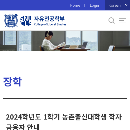
바
Korean
Home
Login
로
가
기
메
뉴
장학
2024학년도 1학기 농촌출신대학생 학자
금융자 안내