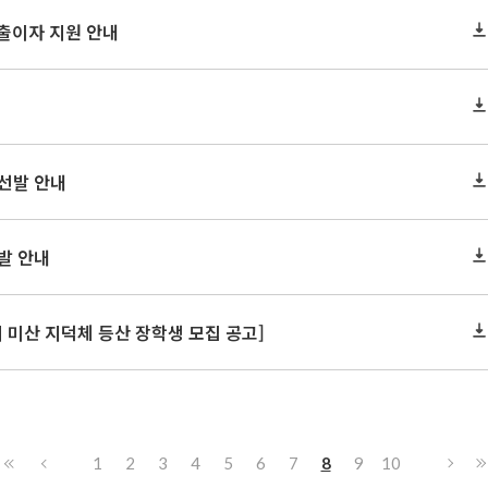
대출이자 지원 안내
내
 선발 안내
발 안내
 미산 지덕체 등산 장학생 모집 공고]
1
2
3
4
5
6
7
8
9
10