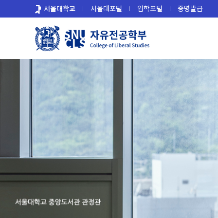
바
서울대학교
서울대포털
입학포털
증명발급
로
가
기
메
뉴