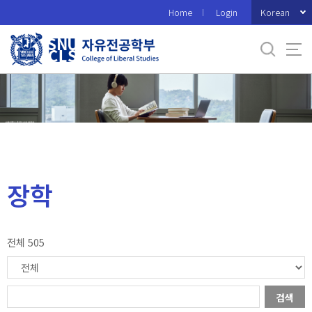
바
Korean
Home
Login
로
가
기
메
뉴
장학
전체 505
검색