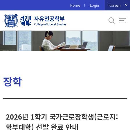
바
Korean
Home
Login
로
가
기
메
뉴
장학
2026년 1학기 국가근로장학생(근로지:
학부대학) 선발 완료 안내