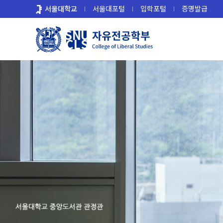
바
서울대학교
서울대포털
입학포털
증명발급
로
가
기
메
뉴