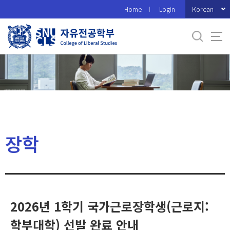
바
Korean
Home
Login
로
가
기
메
뉴
장학
2026년 1학기 국가근로장학생(근로지:
학부대학) 선발 완료 안내