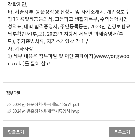
장학재단]
바. 제출서류: 용운장학생 신청서 및 자기소개서, 개인정보수
집이용및제공동의서, 고등학교 생활기록부, 수학능력시험
성적표, 대학 합격증명서, 주민등록등본, 2023년 건강보험료
납부확인서(부,모), 2023년 지방세 세목별 과세증명서(부,
모), 추가증빙서류, 자기소개영상 각 1부
사. 기타사항
1) 세부 내용은 첨부파일 및 재단 홈페이지(www.yongwoo
n.co.kr)를 필히 참고
2024년-용운장학생-공개모집-요강.pdf
2024년-용운장학생-제출서류양식.hwp
답글쓰기
목록보기