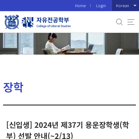
바
Korean
Home
Login
로
가
기
메
뉴
장학
[신입생] 2024년 제37기 용운장학생(학
부) 선발 안내(~2/13)