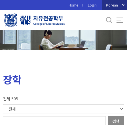
바
Korean
Home
Login
로
가
기
메
뉴
장학
전체 505
검색